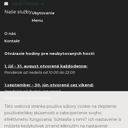
ziar@chataziar.sk
Naše služby
Ubytovanie
Menu
O nás
Kontakt
Otváracie hodiny pre neubytovaných hostí:
1. júl - 31. august otvorené každodenne:
Pondelok až nedeľa od 10.00 do 22.00
1.september - 30. jún otvorené cez víkend:
Pondelok až štvrtok zatvorené
Nastavenia cookies
Piatok, sobota od 10.00 do 22.00
Nedeľa od 10.00 do 18.00
Táto webová stránka používa súbory cookie na zlepšenie
používateľskej skúsenosti a zabezpečenie svojho
Ubytovaným hosťom a na objednávku poskytujeme
efektívneho fungovania. Súhlasíte s nimi? Ich nastavenie si
servis a služby 24/7 celoročne bez obmedzenia.
môžete kedykoľvek zmeniť kliknutím na nastavenie