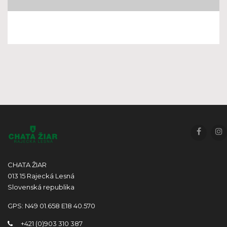
Facebo
I
CHATA ŽIAR
013 15 Rajecká Lesná
Slovenská republika
GPS: N49 01.658 E18 40.570
+421 (0)903 310 387